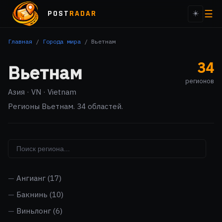
☰
POST
RADAR
☀️
Главная
/
Города мира
/
Вьетнам
34
Вьетнам
регионов
Азия · VN · Vietnam
Регионы Вьетнам. 34 областей.
Ангианг
(17)
Бакнинь
(10)
Виньлонг
(6)