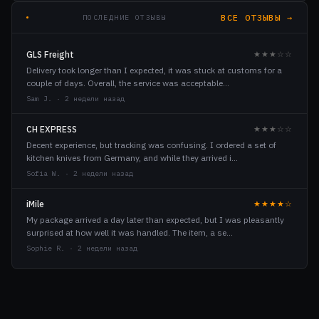
ВСЕ ОТЗЫВЫ →
ПОСЛЕДНИЕ ОТЗЫВЫ
GLS Freight
★★★☆☆
Delivery took longer than I expected, it was stuck at customs for a
couple of days. Overall, the service was acceptable…
Sam J. · 2 недели назад
CH EXPRESS
★★★☆☆
Decent experience, but tracking was confusing. I ordered a set of
kitchen knives from Germany, and while they arrived i…
Sofia W. · 2 недели назад
iMile
★★★★☆
My package arrived a day later than expected, but I was pleasantly
surprised at how well it was handled. The item, a se…
Sophie R. · 2 недели назад