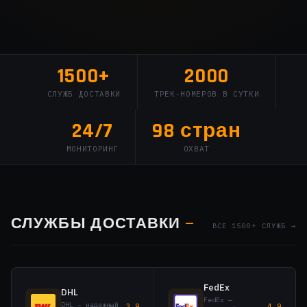
1500+
2000
СЛУЖБ ДОСТАВКИ
ТРЕК-НОМЕРОВ В СУТКИ
24/7
98 стран
МОНИТОРИНГ
ОХВАТ
СЛУЖБЫ ДОСТАВКИ
—
ВСЕ 1500+ СЛУЖБ →
FedEx
DHL
FedEx —
DHL - надежный
3,9
4,9