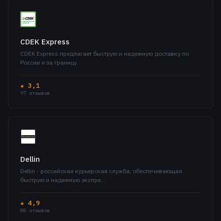
CDEK Express
CDEK Express предлагает быструю и надежную доставку по
России и за границу.
★ 3,1
97 отзывов
Dellin
Dellin - российская курьерская служба, обеспечивающая
быструю и надежную экспре…
★ 4,9
88 отзывов