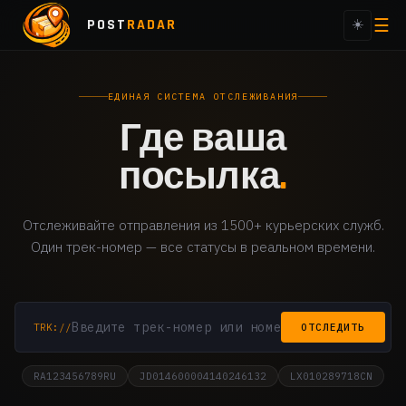
☰
POST
RADAR
☀️
ЕДИНАЯ СИСТЕМА ОТСЛЕЖИВАНИЯ
Где ваша
посылка
.
Отслеживайте отправления из 1500+ курьерских служб.
Один трек-номер — все статусы в реальном времени.
TRK://
ОТСЛЕДИТЬ
RA123456789RU
JD014600004140246132
LX010289718CN