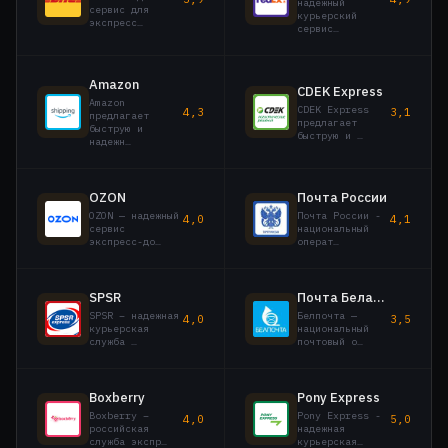
надежный
сервис для
курьерский
экспресс…
сервис…
Amazon
CDEK Express
Amazon
CDEK Express
4,3
3,1
предлагает
предлагает
быструю и
быструю и …
надежн…
OZON
Почта России
OZON — надежный
Почта России -
4,0
4,1
сервис
национальный
экспресс-до…
операт…
SPSR
Почта Беларуси
SPSR – надежная
Белпочта —
4,0
3,5
курьерская
национальный
служба …
почтовый о…
Boxberry
Pony Express
Boxberry –
Pony Express -
4,0
5,0
российская
надежная
служба экспр…
курьерская…