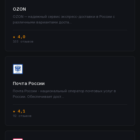
OZON
OZON — надежный сервис экспресс-доставки в России с
различными вариантами доста…
★ 4,0
103 отзывов
Почта России
Почта России - национальный оператор почтовых услуг в
России. Обеспечивает дост…
★ 4,1
92 отзывов