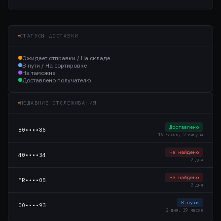
СТАТУСЫ ДОСТАВКИ
Ожидает отправки / На складе
В пути / На сортировке
На таможне
Доставлено получателю
НЕДАВНИЕ ОТСЛЕЖИВАНИЯ
Доставлено
80••••86
16 часов, 2 минуты
Не найдено
40••••34
2 дня
Не найдено
FR••••05
2 дня
В пути
00••••93
2 дня, 19 часов