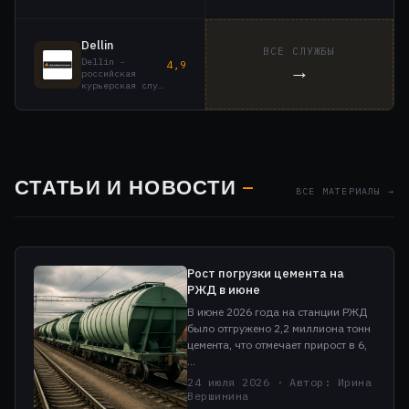
Dellin
ВСЕ СЛУЖБЫ
Dellin -
→
4,9
российская
курьерская слу…
СТАТЬИ И НОВОСТИ
—
ВСЕ МАТЕРИАЛЫ →
Рост погрузки цемента на
РЖД в июне
В июне 2026 года на станции РЖД
было отгружено 2,2 миллиона тонн
цемента, что отмечает прирост в 6,
…
24 июля 2026 · Автор: Ирина
Вершинина